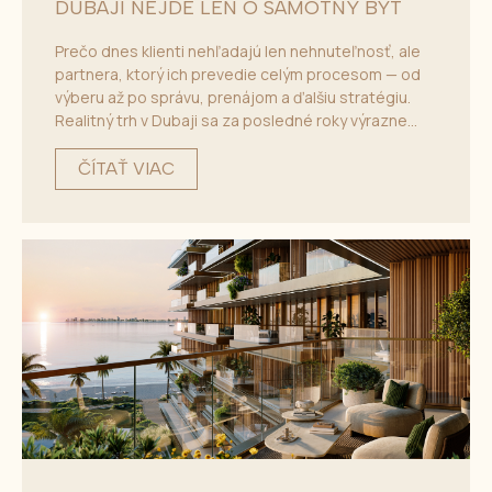
DUBAJI NEJDE LEN O SAMOTNÝ BYT
Prečo dnes klienti nehľadajú len nehnuteľnosť, ale
partnera, ktorý ich prevedie celým procesom — od
výberu až po správu, prenájom a ďalšiu stratégiu.
Realitný trh v Dubaji sa za posledné roky výrazne...
ČÍTAŤ VIAC