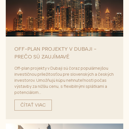
OFF-PLAN PROJEKTY V DUBAJI -
PREČO SÚ ZAUJÍMAVÉ
Off-plan projekty v Dubaji sú čoraz populárnejšou
investičnou príležitosťou pre slovenských a českých
investorov. Umožňujú kúpu nehnuteľnosti počas
výstavby za nižšiu cenu, s flexibilnými splátkami a
potenciálom...
ČÍTAŤ VIAC