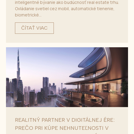
inteligentné bývanie ako budúcnosť real estate trhu.
Ovládanie svetiel cez mobil, automatické tienenie,
biometrické...
ČÍTAŤ VIAC
REALITNÝ PARTNER V DIGITÁLNEJ ÉRE:
PREČO PRI KÚPE NEHNUTEĽNOSTI V