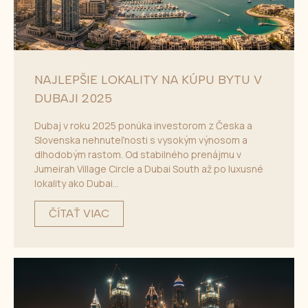
NAJLEPŠIE LOKALITY NA KÚPU BYTU V
DUBAJI 2025
Dubaj v roku 2025 ponúka investorom z Česka a
Slovenska nehnuteľnosti s vysokým výnosom a
dlhodobým rastom. Od stabilného prenájmu v
Jumeirah Village Circle a Dubai South až po luxusné
lokality ako Dubai...
ČÍTAŤ VIAC