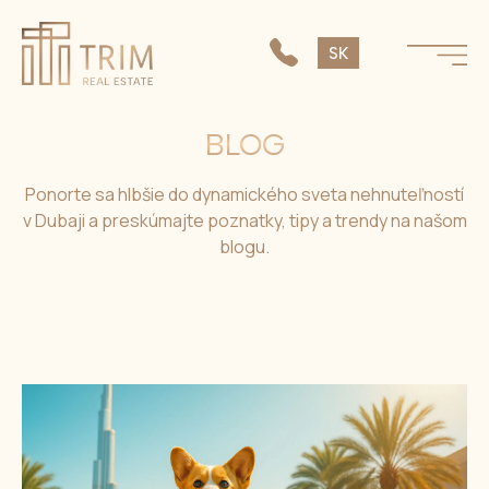
EN
SK
CS
BLOG
Ponorte sa hlbšie do dynamického sveta nehnuteľností
v Dubaji a preskúmajte poznatky, tipy a trendy na našom
blogu.