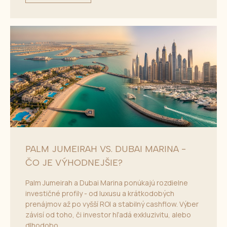
PALM JUMEIRAH VS. DUBAI MARINA -
ČO JE VÝHODNEJŠIE?
Palm Jumeirah a Dubai Marina ponúkajú rozdielne
investičné profily - od luxusu a krátkodobých
prenájmov až po vyšší ROI a stabilný cashflow. Výber
závisí od toho, či investor hľadá exkluzivitu, alebo
dlhodobo...