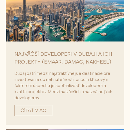
NAJVÄČŠÍ DEVELOPERI V DUBAJI A ICH
PROJEKTY (EMAAR, DAMAC, NAKHEEL)
Dubaj patrí medzi najatraktívnejšie destinácie pre
investovanie do nehnuteľností, pričom kľúčovým
faktorom úspechu je spoľahlivosť developera a
kvalita projektov. Medzi najväčších a najznámejších
developerov...
ČÍTAŤ VIAC