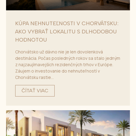
KÚPA NEHNUTEĽNOSTI V CHORVÁTSKU:
AKO VYBRAŤ LOKALITU S DLHODOBOU
HODNOTOU
Chorvátsko už dávno nie je len dovolenková
destinácia. Počas posledných rokov sa stalo jedným
z najzaujímavejších rezidenčných trhov v Európe.
Záujem o investovanie do nehnuteľností v
Chorvátsku rastie...
ČÍTAŤ VIAC