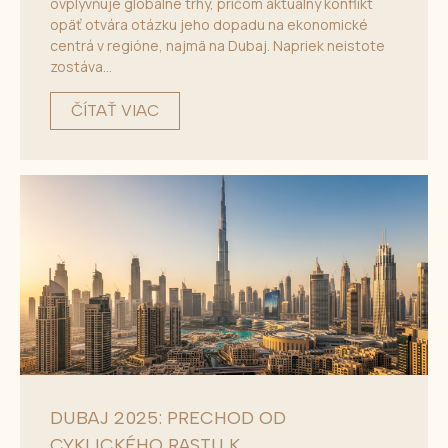
ovplyvňuje globálne trhy, pričom aktuálny konflikt
opäť otvára otázku jeho dopadu na ekonomické
centrá v regióne, najmä na Dubaj. Napriek neistote
zostáva...
ČÍTAŤ VIAC
DUBAJ 2025: PRECHOD OD
CYKLICKÉHO RASTU K