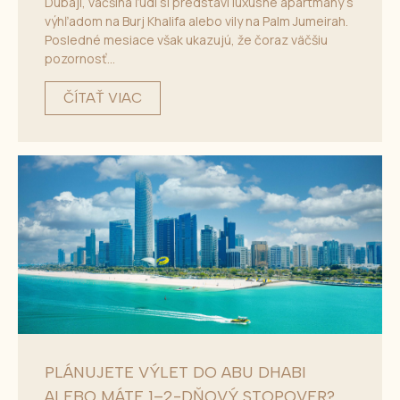
Dubaji, väčšina ľudí si predstaví luxusné apartmány s
výhľadom na Burj Khalifa alebo vily na Palm Jumeirah.
Posledné mesiace však ukazujú, že čoraz väčšiu
pozornosť...
ČÍTAŤ VIAC
PLÁNUJETE VÝLET DO ABU DHABI
ALEBO MÁTE 1–2-DŇOVÝ STOPOVER?