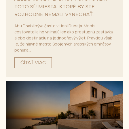
TOTO SÚ MIESTA, KTORÉ BY STE
ROZHODNE NEMALI VYNECHAŤ.
Abu Dhabi býva často v tieni Dubaja. Mnohí
cestovatelia ho vnímajú len ako prestupnú zastávku
alebo destináciu na jednodňový výlet. Pravdou však
je, že hlavné mesto Spojených arabských emirátov
ponúka...
ČÍTAŤ VIAC