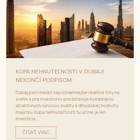
KÚPA NEHNUTEĽNOSTI V DUBAJI
NEKONČÍ PODPISOM
Dubaj patrí medzi najvýznamnejšie realitné trhy na
svete a pre investorov predstavuje kombináciu
atraktívnych výnosov, kvality a dlhodobej hodnoty
majetku. Kúpa nehnuteľnosti tu už nie je len
investícia,...
ČÍTAŤ VIAC