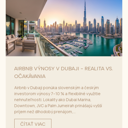
AIRBNB VÝNOSY V DUBAJI - REALITA VS.
OČAKÁVANIA
Airbnb v Dubaji ponúka slovenským a českým
investorom výnosy 7–10 % a flexibilné využitie
nehnuteľnosti. Lokality ako Dubai Marina,
Downtown, JVC a Palm Jumeirah prinášajú vyšší
príjem než dlhodobý prenájom,...
ČÍTAŤ VIAC