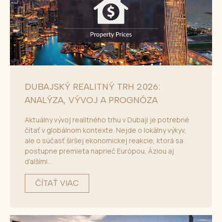
DUBAJSKÝ REALITNÝ TRH 2026:
ANALÝZA, VÝVOJ A PROGNÓZA
Aktuálny vývoj realitného trhu v Dubaji je potrebné
čítať v globálnom kontexte. Nejde o lokálny výkyv,
ale o súčasť širšej ekonomickej reakcie, ktorá sa
postupne premieta naprieč Európou, Áziou aj
ďalšími...
ČÍTAŤ VIAC