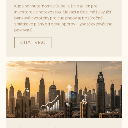
Kúpa nehnuteľnosti v Dubaji už nie je len pre
investorov s hotovosťou. Slováci a Česi môžu využiť
bankové hypotéky pre cudzincov aj bezúročné
splátkové plány od developerov. Hypotéky zvyčajne
pokrývajú...
ČÍTAŤ VIAC