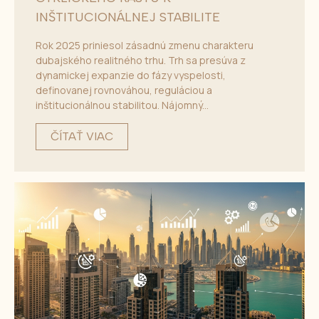
INŠTITUCIONÁLNEJ STABILITE
Rok 2025 priniesol zásadnú zmenu charakteru
dubajského realitného trhu. Trh sa presúva z
dynamickej expanzie do fázy vyspelosti,
definovanej rovnováhou, reguláciou a
inštitucionálnou stabilitou. Nájomný...
ČÍTAŤ VIAC