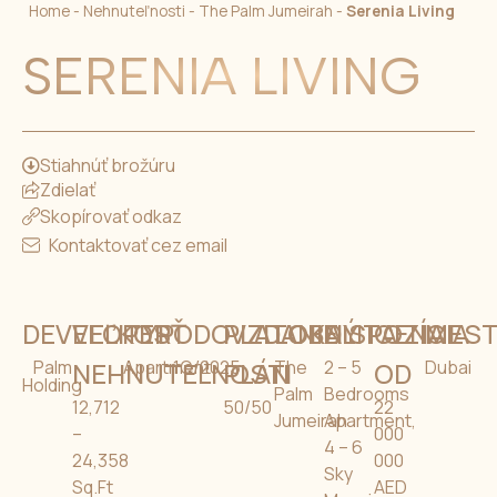
Home
-
Nehnuteľnosti
-
The Palm Jumeirah
-
Serenia Living
SERENIA LIVING
Stiahnúť brožúru
Zdielať
Skopírovať odkaz
Kontaktovať cez email
DEVELOPER
VEĽKOSŤ
TYP
ODOVZDANIE
PLATOBNÝ
LOKALITA
DISPOZÍCIA
CENA
MES
Palm
NEHNUTEĽNOSTI
Apartment
1Q/2025
PLÁN
The
2 – 5
OD
Dubai
Holding
Palm
Bedrooms
12,712
50/50
22
Jumeirah
Apartment,
–
000
4 – 6
24,358
000
Sky
Sq.Ft
AED