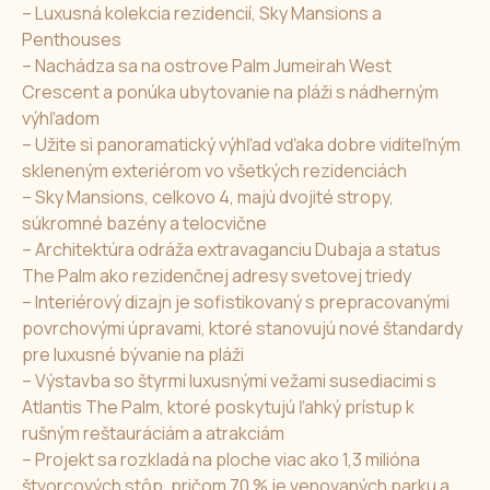
– Luxusná kolekcia rezidencií, Sky Mansions a
Penthouses
– Nachádza sa na ostrove Palm Jumeirah West
Crescent a ponúka ubytovanie na pláži s nádherným
výhľadom
– Užite si panoramatický výhľad vďaka dobre viditeľným
skleneným exteriérom vo všetkých rezidenciách
– Sky Mansions, celkovo 4, majú dvojité stropy,
súkromné bazény a telocvične
– Architektúra odráža extravaganciu Dubaja a status
The Palm ako rezidenčnej adresy svetovej triedy
– Interiérový dizajn je sofistikovaný s prepracovanými
povrchovými úpravami, ktoré stanovujú nové štandardy
pre luxusné bývanie na pláži
– Výstavba so štyrmi luxusnými vežami susediacimi s
Atlantis The Palm, ktoré poskytujú ľahký prístup k
rušným reštauráciám a atrakciám
– Projekt sa rozkladá na ploche viac ako 1,3 milióna
štvorcových stôp, pričom 70 % je venovaných parku a