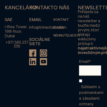
KANCELÁRIA
KONTAKT
O NÁS
NEWSLETT
Prihláste sa
na náš
SAE
EMAIL
KONTAKT
newsletter a
buďte medzi
I-Rise Tower,
info@trimestate.com
O NÁS
prvými, ktorí
19th floor,
získajú
Dubai
NEHNUTELNOSTI
exkluzívny
SOCIÁLNE
+971 585 237
prístup k
SIETE
336
najatraktívnejš
investičným prí
Email*
Súhlasím s
podmienkami
a zásadami
ochrany