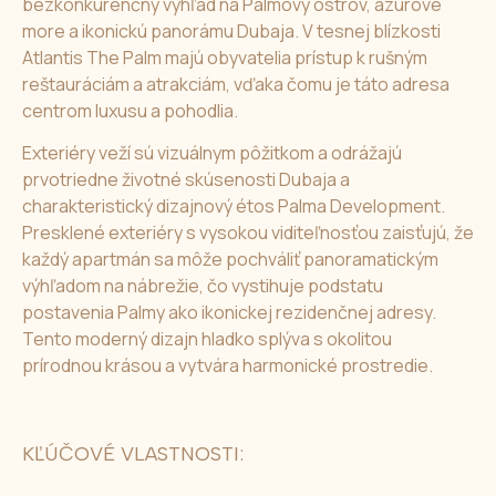
bezkonkurenčný výhľad na Palmový ostrov, azúrové
more a ikonickú panorámu Dubaja. V tesnej blízkosti
Atlantis The Palm majú obyvatelia prístup k rušným
reštauráciám a atrakciám, vďaka čomu je táto adresa
centrom luxusu a pohodlia.
Exteriéry veží sú vizuálnym pôžitkom a odrážajú
prvotriedne životné skúsenosti Dubaja a
charakteristický dizajnový étos Palma Development.
Presklené exteriéry s vysokou viditeľnosťou zaisťujú, že
každý apartmán sa môže pochváliť panoramatickým
výhľadom na nábrežie, čo vystihuje podstatu
postavenia Palmy ako ikonickej rezidenčnej adresy.
Tento moderný dizajn hladko splýva s okolitou
prírodnou krásou a vytvára harmonické prostredie.
KĽÚČOVÉ VLASTNOSTI: