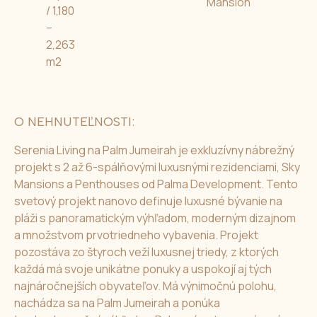
Mansion
/ 1,180
–
2,263
m2
O NEHNUTEĽNOSTI:
Serenia Living na Palm Jumeirah je exkluzívny nábrežný
projekt s 2 až 6-spálňovými luxusnými rezidenciami, Sky
Mansions a Penthouses od Palma Development. Tento
svetový projekt nanovo definuje luxusné bývanie na
pláži s panoramatickým výhľadom, moderným dizajnom
a množstvom prvotriedneho vybavenia. Projekt
pozostáva zo štyroch veží luxusnej triedy, z ktorých
každá má svoje unikátne ponuky a uspokojí aj tých
najnáročnejších obyvateľov. Má výnimočnú polohu,
nachádza sa na Palm Jumeirah a ponúka