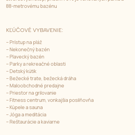
88-metrovému bazénu
KĽÚČOVÉ VYBAVENIE:
– Prístup na pláž
– Nekonečný bazén
– Plavecký bazén
– Parky a rekreačné oblasti
– Detský kútik
– Bežecké trate, bežecká dráha
– Maloobchodné predajne
– Priestor na grilovanie
– Fitness centrum, vonkajšia posilňovňa
– Kúpele a sauna
– Jóga a meditácia
– Reštaurácie a kaviarne