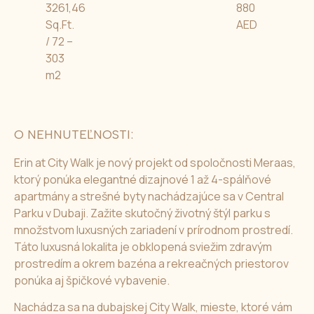
3261,46
880
Sq.Ft.
AED
/ 72 –
303
m2
O NEHNUTEĽNOSTI:
Erin at City Walk je nový projekt od spoločnosti Meraas,
ktorý ponúka elegantné dizajnové 1 až 4-spálňové
apartmány a strešné byty nachádzajúce sa v Central
Parku v Dubaji. Zažite skutočný životný štýl parku s
množstvom luxusných zariadení v prírodnom prostredí.
Táto luxusná lokalita je obklopená sviežim zdravým
prostredím a okrem bazéna a rekreačných priestorov
ponúka aj špičkové vybavenie.
Nachádza sa na dubajskej City Walk, mieste, ktoré vám