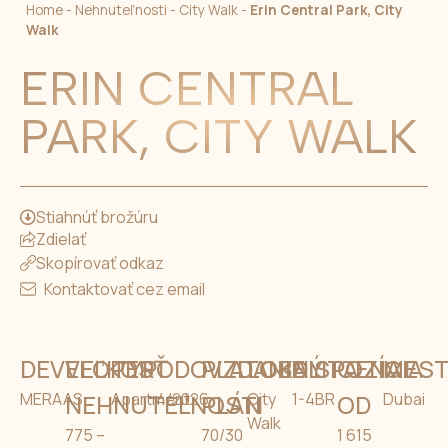
Home
-
Nehnuteľnosti
-
City Walk
-
Erin Central Park, City
Walk
ERIN CENTRAL
PARK, CITY WALK
Stiahnúť brožúru
Zdielať
Skopírovať odkaz
Kontaktovať cez email
DEVELOPER
VEĽKOSŤ
TYP
ODOVZDANIE
PLATOBNÝ
LOKALITA
DISPOZÍCIA
CENA
MES
MERAAS
NEHNUTEĽNOSTI
Apartment
4/2026
PLÁN
City
1-4BR
OD
Dubai
Walk
775 –
70/30
1 615