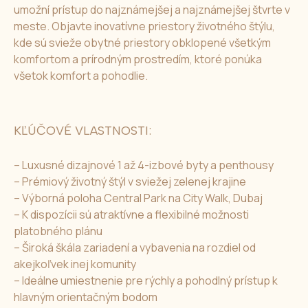
umožní prístup do najznámejšej a najznámejšej štvrte v
meste. Objavte inovatívne priestory životného štýlu,
kde sú svieže obytné priestory obklopené všetkým
komfortom a prírodným prostredím, ktoré ponúka
všetok komfort a pohodlie.
KĽÚČOVÉ VLASTNOSTI:
– Luxusné dizajnové 1 až 4-izbové byty a penthousy
– Prémiový životný štýl v sviežej zelenej krajine
– Výborná poloha Central Park na City Walk, Dubaj
– K dispozícii sú atraktívne a flexibilné možnosti
platobného plánu
– Široká škála zariadení a vybavenia na rozdiel od
akejkoľvek inej komunity
– Ideálne umiestnenie pre rýchly a pohodlný prístup k
hlavným orientačným bodom