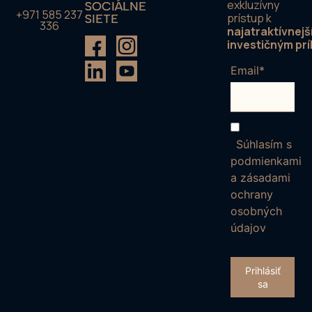
exkluzívny
SOCIÁLNE
+971 585 237
prístup k
SIETE
336
najatraktívnejš
investičným prí
Email*
Súhlasím s
podmienkami
a zásadami
ochrany
osobných
údajov