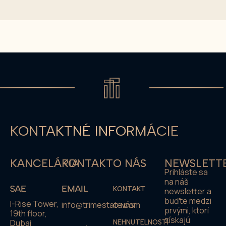
KONTAKTNÉ INFORMÁCIE
KANCELÁRIA
KONTAKT
O NÁS
NEWSLETT
Prihláste sa
na náš
SAE
EMAIL
KONTAKT
newsletter a
buďte medzi
I-Rise Tower,
info@trimestate.com
O NÁS
prvými, ktorí
19th floor,
získajú
Dubai
NEHNUTELNOSTI