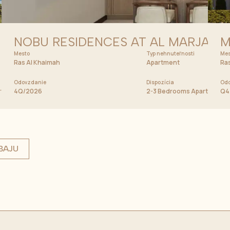
NOBU RESIDENCES AT AL MARJAN I
M
Mesto
Cena od
Typ nehnuteľnosti
Mes
1 948 800 AED
Ras Al Khaimah
Apartment
Ras
Odovzdanie
Dispozícia
Odo
artment
4Q/2026
2-3 Bedrooms Apartment
Q4
BAJU