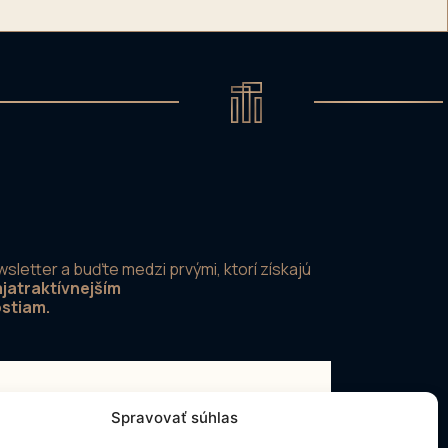
wsletter a buďte medzi prvými, ktorí získajú
jatraktívnejším
ostiam.
Spravovať súhlas
enkami a zásadami ochrany osobných