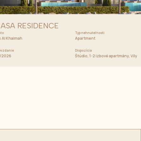
SLAND
ASA RESIDENCE
to
Cena od
Typ nehnuteľnosti
4 060 000 AED
 Al Khaimah
Apartment
vzdanie
Dispozícia
/2026
Štúdio, 1-2 izbové apartmány, Vily