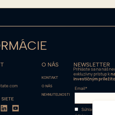
ORMÁCIE
KT
O NÁS
NEWSLETTER
Prihláste sa na náš ne
exkluzívny prístup k
na
KONTAKT
investičným príležit
state.com
O NÁS
Email*
NEHNUTELNOSTI
 SIETE
Súhlasím s
podmi