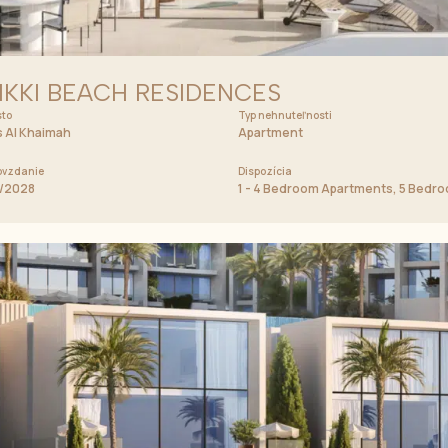
IKKI BEACH RESIDENCES
to
Cena od
Typ nehnuteľnosti
950 000 AED
 Al Khaimah
Apartment
vzdanie
Dispozícia
tment
/2028
1 - 4 Bedroom Apartments, 5 Bedroo