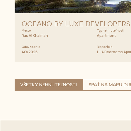
OCEANO BY LUXE DEVELOPERS
Mesto
Typ nehnuteľnosti
Ras Al Khaimah
Apartment
Odovzdanie
Dispozícia
4Q/2026
1 – 4 Bedrooms Ap
VŠETKY NEHNUTEĽNOSTI
SPÄŤ NA MAPU DU