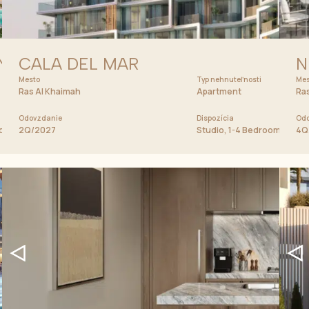
AND
CALA DEL MAR
N
Mesto
Cena od
Typ nehnuteľnosti
Mes
1 150 000 AED
Ras Al Khaimah
Apartment
Ras
Odovzdanie
Dispozícia
Odo
room Apartment
2Q/2027
Studio, 1-4 Bedrooms Apar
4Q