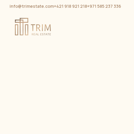
info@trimestate.com
+421 918 921 218
+971 585 237 336