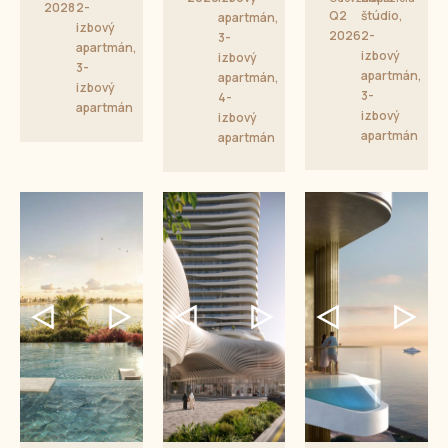
2028
2-
Q2
štúdio,
apartmán,
izbový
2026
2-
3-
apartmán,
izbový
izbový
3-
apartmán,
apartmán,
izbový
3-
4-
apartmán
izbový
izbový
apartmán
apartmán