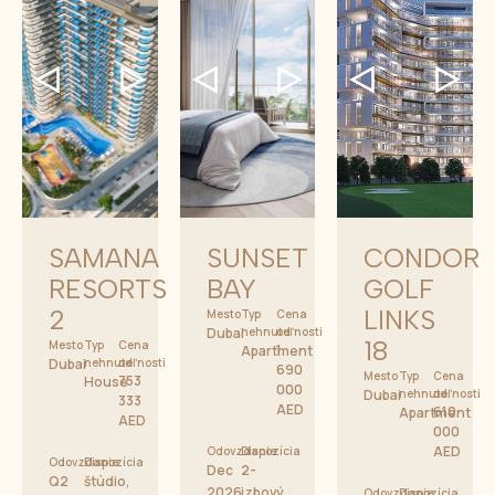
SAMANA
SUNSET
CONDOR
RESORTS
BAY
GOLF
2
LINKS
Mesto
Typ
Cena
Dubai
nehnuteľnosti
od
18
Mesto
Typ
Cena
1
Apartment
Dubai
nehnuteľnosti
od
690
Mesto
Typ
Cena
753
House
000
Dubai
nehnuteľnosti
od
333
AED
610
Apartment
AED
000
AED
Odovzdanie
Dispozícia
Odovzdanie
Dispozícia
Dec
2-
Q2
štúdio,
2026
izbový
Odovzdanie
Dispozícia