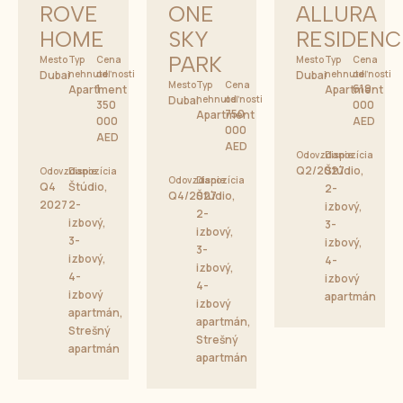
ROVE
ONE
ALLURA
HOME
SKY
RESIDENC
PARK
Mesto
Typ
Cena
Mesto
Typ
Cena
Dubai
nehnuteľnosti
od
Dubai
nehnuteľnosti
od
Mesto
Typ
Cena
1
619
Apartment
Apartment
Dubai
nehnuteľnosti
od
350
000
750
Apartment
000
AED
000
AED
AED
Odovzdanie
Dispozícia
Q2/2027
Štúdio,
Odovzdanie
Dispozícia
Odovzdanie
Dispozícia
Q4
Štúdio,
2-
Q4/2027
Štúdio,
2027
2-
izbový,
2-
izbový,
3-
izbový,
3-
izbový,
3-
izbový,
4-
izbový,
4-
izbový
4-
izbový
apartmán
izbový
apartmán,
apartmán,
Strešný
Strešný
apartmán
apartmán