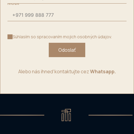
Mobil
*
Súhlasím so spracovaním mojich osobných údajov.
Odoslať
Alebo nás ihneď kontaktujte cez
Whatsapp.