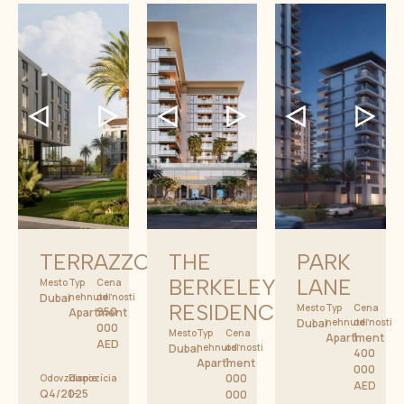
TERRAZZO
THE
PARK
BERKELEY
LANE
Mesto
Typ
Cena
Dubai
nehnuteľnosti
od
RESIDENCES
Mesto
Typ
Cena
950
Apartment
Dubai
nehnuteľnosti
od
000
Mesto
Typ
Cena
1
Apartment
AED
Dubai
nehnuteľnosti
od
400
1
Apartment
000
000
Odovzdanie
Dispozícia
AED
Q4/2025
1-
000