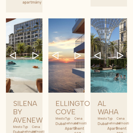
apartmány
SILENA
ELLINGTON
AL
BY
COVE
WAHA
AVENEW
Mesto
Typ
Cena
Mesto
Typ
Cena
Dubai
nehnuteľnosti
od
Dubai
nehnuteľnosti
od
Mesto
Typ
Cena
2
1
Apartment
Apartment
Dubai
nehnuteľnosti
od