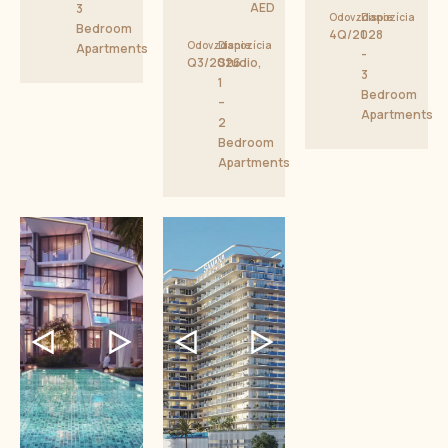
AED
3
Odovzdanie
Dispozícia
Bedroom
4Q/2028
1
Odovzdanie
Dispozícia
Apartments
-
Q3/2026
Studio,
3
1
Bedroom
–
Apartments
2
Bedroom
Apartments