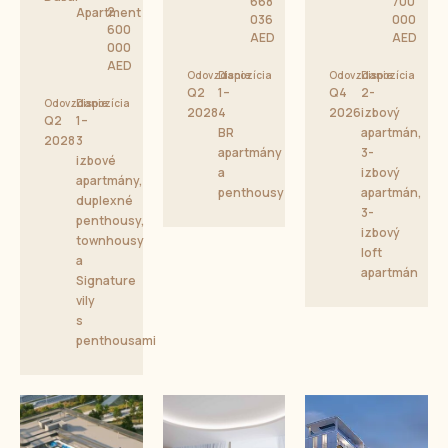
668
700
2
Apartment
036
000
600
AED
AED
000
AED
Odovzdanie
Dispozícia
Odovzdanie
Dispozícia
Q2
1–
Q4
2-
Odovzdanie
Dispozícia
2028
4
2026
izbový
Q2
1–
BR
apartmán,
2028
3
apartmány
3-
izbové
a
izbový
apartmány,
penthousy
apartmán,
duplexné
3-
penthousy,
izbový
townhousy
loft
a
apartmán
Signature
vily
s
penthousami