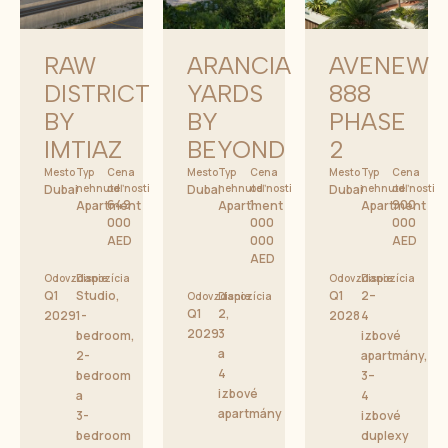
RAW
ARANCIA
AVENEW
DISTRICT
YARDS
888
BY
BY
PHASE
IMTIAZ
BEYOND
2
Mesto
Typ
Cena
Mesto
Typ
Cena
Mesto
Typ
Cena
Dubai
nehnuteľnosti
od
Dubai
nehnuteľnosti
od
Dubai
nehnuteľnosti
od
649
1
900
Apartment
Apartment
Apartment
000
000
000
AED
000
AED
AED
Odovzdanie
Dispozícia
Odovzdanie
Dispozícia
Q1
Studio,
Q1
2–
Odovzdanie
Dispozícia
Q1
2,
2029
1-
2028
4
2029
3
bedroom,
izbové
a
2-
apartmány,
4
bedroom
3–
izbové
a
4
apartmány
3-
izbové
bedroom
duplexy