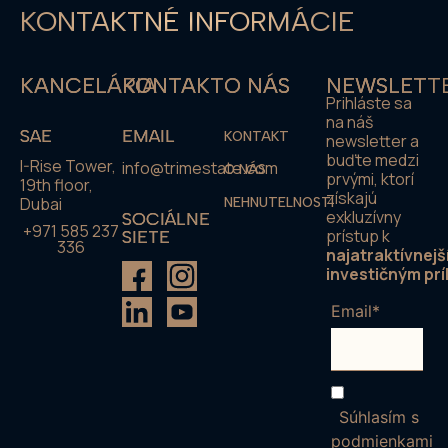
KONTAKTNÉ INFORMÁCIE
KANCELÁRIA
KONTAKT
O NÁS
NEWSLETT
Prihláste sa
na náš
SAE
EMAIL
KONTAKT
newsletter a
buďte medzi
I-Rise Tower,
info@trimestate.com
O NÁS
prvými, ktorí
19th floor,
získajú
Dubai
NEHNUTELNOSTI
exkluzívny
SOCIÁLNE
+971 585 237
prístup k
SIETE
336
najatraktívnejš
investičným prí
Email*
Súhlasím s
podmienkami