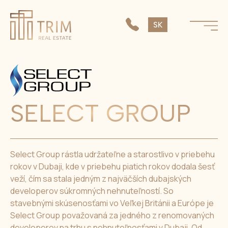
EN
SK
CS
SELECT GROUP
Select Group rástla udržateľne a starostlivo v priebehu
rokov v Dubaji, kde v priebehu piatich rokov dodala šesť
veží, čím sa stala jedným z najväčších dubajských
developerov súkromných nehnuteľností. So
stavebnými skúsenosťami vo Veľkej Británii a Európe je
Select Group považovaná za jedného z renomovaných
developerov na trhu s nehnuteľnosťami v Dubaji. Od