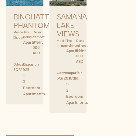
BINGHATTI
SAMANA
PHANTOM
LAKE
VIEWS
Mesto
Typ
Cena
Dubai
nehnuteľnosti
od
Mesto
Typ
Cena
999
Apartment
Dubai
nehnuteľnosti
od
000
639
Apartment
AED
000
AED
Odovzdanie
Dispozícia
3Q/2025
1
Odovzdanie
Dispozícia
-
3Q/2027
Studio,
3
1-
Bedroom
2
Apartments
Bedroom
Apartments