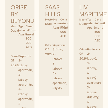
ORISE
SAAS
LIV
BY
HILLS
MARITIME
BEYOND
Mesto
Typ
Cena
Mesto
Typ
Cena
Dubai
nehnuteľnosti
od
Dubai
nehnuteľnosti
od
Mesto
Typ
Cena
850
1
Apartment
Apartment
Dubai
nehnuteľnosti
od
000
500
1
Apartment
AED
000
900
AED
000
Odovzdanie
Dispozícia
AED
Q4
Štúdio,
Odovzdanie
Dispozícia
Q4
2-
2027
2-
Odovzdanie
Dispozícia
2028
izbový,
izbový,
Q1
2-
3-
3-
2028
izbový
izbový,
izbový,
apartmán,
4-
4-
3-
izbový
izbový
izbový
apartmán,
apartmán,
apartmán,
3-
Skyvily
4-
izbové
izbový
duplexy,
apartmán,
4-
2-
izbové