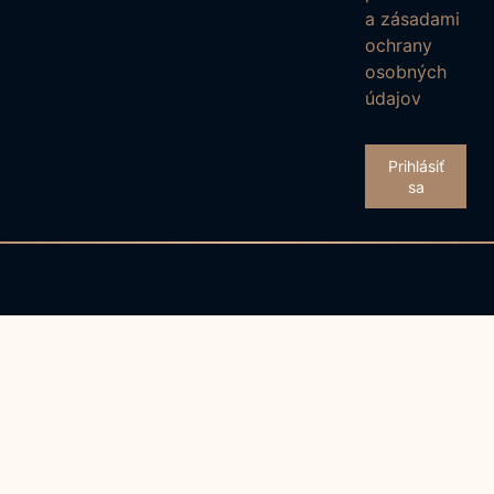
a zásadami
ochrany
osobných
údajov