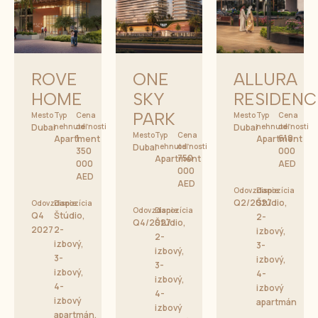
ROVE
ONE
ALLURA
HOME
SKY
RESIDENC
PARK
Mesto
Typ
Cena
Mesto
Typ
Cena
Dubai
nehnuteľnosti
od
Dubai
nehnuteľnosti
od
Mesto
Typ
Cena
1
619
Apartment
Apartment
Dubai
nehnuteľnosti
od
350
000
750
Apartment
000
AED
000
AED
AED
Odovzdanie
Dispozícia
Q2/2027
Štúdio,
Odovzdanie
Dispozícia
Odovzdanie
Dispozícia
Q4
Štúdio,
2-
Q4/2027
Štúdio,
2027
2-
izbový,
2-
izbový,
3-
izbový,
3-
izbový,
3-
izbový,
4-
izbový,
4-
izbový
4-
izbový
apartmán
izbový
apartmán,