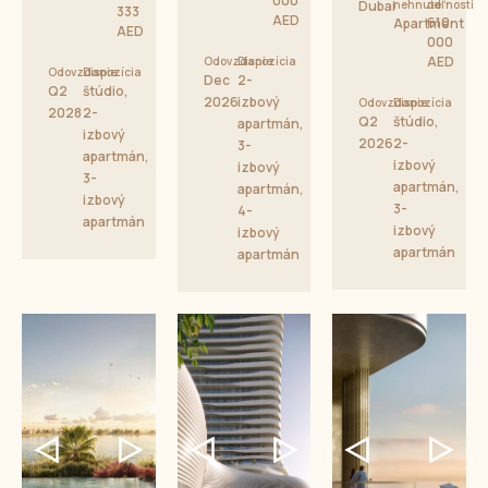
000
Dubai
nehnuteľnosti
od
333
AED
610
Apartment
AED
000
AED
Odovzdanie
Dispozícia
Odovzdanie
Dispozícia
Dec
2-
Q2
štúdio,
2026
izbový
Odovzdanie
Dispozícia
2028
2-
Q2
štúdio,
apartmán,
izbový
2026
2-
3-
apartmán,
izbový
izbový
3-
apartmán,
apartmán,
izbový
3-
4-
apartmán
izbový
izbový
apartmán
apartmán