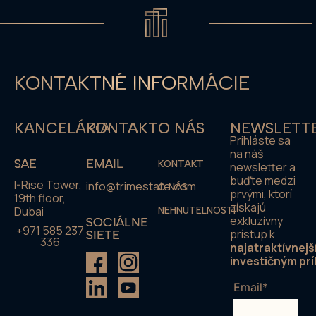
KONTAKTNÉ INFORMÁCIE
KANCELÁRIA
KONTAKT
O NÁS
NEWSLETT
Prihláste sa
na náš
SAE
EMAIL
KONTAKT
newsletter a
buďte medzi
I-Rise Tower,
info@trimestate.com
O NÁS
prvými, ktorí
19th floor,
získajú
Dubai
NEHNUTELNOSTI
exkluzívny
SOCIÁLNE
+971 585 237
prístup k
SIETE
336
najatraktívnejš
investičným prí
Email*