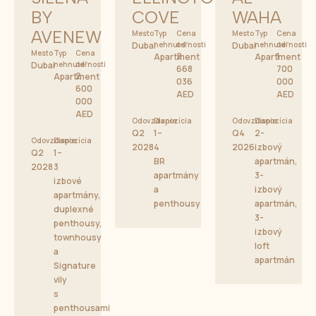
BY
COVE
WAHA
AVENEW
Mesto
Typ
Cena
Mesto
Typ
Cena
Dubai
nehnuteľnosti
od
Dubai
nehnuteľnosti
od
Mesto
Typ
Cena
2
1
Apartment
Apartment
Dubai
nehnuteľnosti
od
668
700
2
Apartment
036
000
600
AED
AED
000
AED
Odovzdanie
Dispozícia
Odovzdanie
Dispozícia
Q2
1–
Q4
2-
Odovzdanie
Dispozícia
2028
4
2026
izbový
Q2
1–
BR
apartmán,
2028
3
apartmány
3-
izbové
a
izbový
apartmány,
penthousy
apartmán,
duplexné
3-
penthousy,
izbový
townhousy
loft
a
apartmán
Signature
vily
s
penthousami