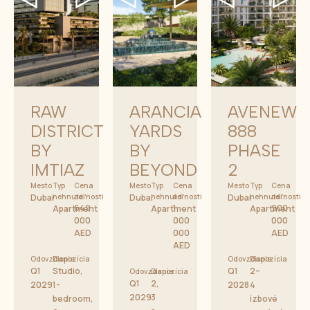
RAW
ARANCIA
AVENEW
DISTRICT
YARDS
888
BY
BY
PHASE
IMTIAZ
BEYOND
2
Mesto
Typ
Cena
Mesto
Typ
Cena
Mesto
Typ
Cena
Dubai
nehnuteľnosti
od
Dubai
nehnuteľnosti
od
Dubai
nehnuteľnosti
od
649
1
900
Apartment
Apartment
Apartment
000
000
000
AED
000
AED
AED
Odovzdanie
Dispozícia
Odovzdanie
Dispozícia
Q1
Studio,
Q1
2–
Odovzdanie
Dispozícia
Q1
2,
2029
1-
2028
4
2029
3
bedroom,
izbové