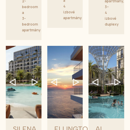
a
2-
apartmány,
4
bedroom
3–
izbové
a
4
apartmány
3-
izbové
bedroom
duplexy
apartmány
SILENA
ELLINGTON
AL