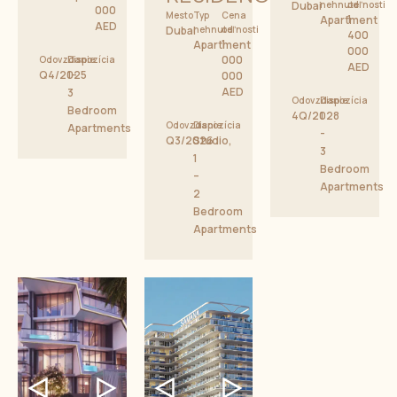
Dubai
nehnuteľnosti
od
000
Mesto
Typ
Cena
1
Apartment
AED
Dubai
nehnuteľnosti
od
400
1
Apartment
000
000
Odovzdanie
Dispozícia
AED
Q4/2025
1-
000
AED
3
Odovzdanie
Dispozícia
Bedroom
4Q/2028
1
Odovzdanie
Dispozícia
Apartments
-
Q3/2026
Studio,
3
1
Bedroom
–
Apartments
2
Bedroom
Apartments