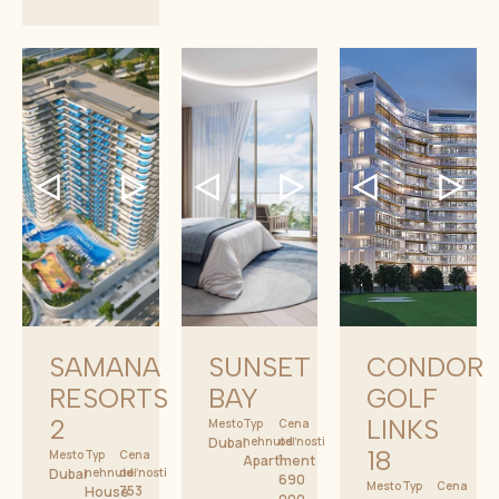
SAMANA
SUNSET
CONDOR
RESORTS
BAY
GOLF
2
LINKS
Mesto
Typ
Cena
Dubai
nehnuteľnosti
od
18
Mesto
Typ
Cena
1
Apartment
Dubai
nehnuteľnosti
od
690
Mesto
Typ
Cena
753
House