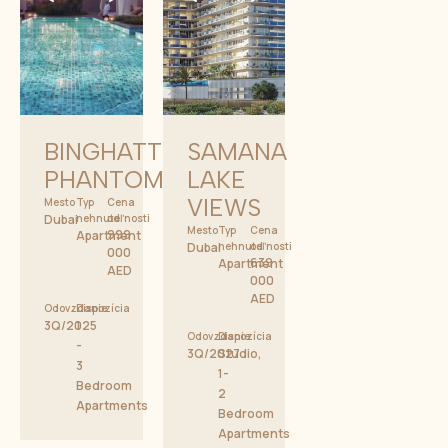
BINGHATTI
SAMANA
PHANTOM
LAKE
VIEWS
Mesto
Typ
Cena
Dubai
nehnuteľnosti
od
Mesto
Typ
Cena
999
Apartment
Dubai
nehnuteľnosti
od
000
639
Apartment
AED
000
AED
Odovzdanie
Dispozícia
3Q/2025
1
Odovzdanie
Dispozícia
-
3Q/2027
Studio,
3
1-
Bedroom
2
Apartments
Bedroom
Apartments