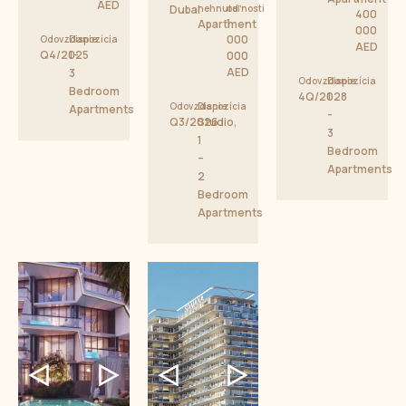
AED
Dubai
nehnuteľnosti
od
400
1
Apartment
000
000
Odovzdanie
Dispozícia
AED
Q4/2025
1-
000
AED
3
Odovzdanie
Dispozícia
Bedroom
4Q/2028
1
Odovzdanie
Dispozícia
Apartments
-
Q3/2026
Studio,
3
1
Bedroom
–
Apartments
2
Bedroom
Apartments