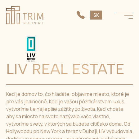
EN
SK
CS
LIV REAL ESTATE
Keď je domov to, čo hľadáte, objavíme miesto, ktoré je
pre vás jedinečné. Keď je vašou pôžitkárstvom luxus,
vytvoríme tie najlepšie zážitky zo života. Keď chcete,
aby sa miesto na svete nazývalo vaše vlastné,
vytvoríme svety, v ktorých sa budete cítiť ako doma. Od
Hollywoodu po New York a teraz v Dubaji, LIV vybudovala
dedičstvo domov na mieru pre náročných globálnych