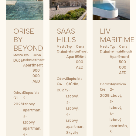
ORISE
SAAS
LIV
BY
HILLS
MARITIME
BEYOND
Mesto
Typ
Cena
Mesto
Typ
Cena
Dubai
nehnuteľnosti
od
Dubai
nehnuteľnosti
od
Mesto
Typ
Cena
850
1
Apartment
Apartment
Dubai
nehnuteľnosti
od
000
500
1
Apartment
AED
000
900
AED
000
Odovzdanie
Dispozícia
AED
Q4
Štúdio,
Odovzdanie
Dispozícia
Q4
2-
2027
2-
Odovzdanie
Dispozícia
2028
izbový,
izbový,
Q1
2-
3-
3-
2028
izbový
izbový,
izbový,
apartmán,
4-
4-
3-
izbový
izbový
izbový
apartmán,
apartmán,
apartmán,
3-
Skyvily
4-