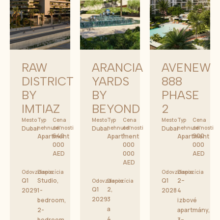
RAW
ARANCIA
AVENEW
DISTRICT
YARDS
888
BY
BY
PHASE
IMTIAZ
BEYOND
2
Mesto
Typ
Cena
Mesto
Typ
Cena
Mesto
Typ
Cena
Dubai
nehnuteľnosti
od
Dubai
nehnuteľnosti
od
Dubai
nehnuteľnosti
od
649
1
900
Apartment
Apartment
Apartment
000
000
000
AED
000
AED
AED
Odovzdanie
Dispozícia
Odovzdanie
Dispozícia
Q1
Studio,
Q1
2–
Odovzdanie
Dispozícia
Q1
2,
2029
1-
2028
4
2029
3
bedroom,
izbové
a
2-
apartmány,
4
bedroom
3–