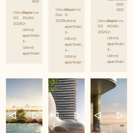
AED
000
AED
Odovzdanie
Dispozícia
Odovzdanie
Dispozícia
Dec
2-
Q2
štúdio,
2026
izbový
Odovzdanie
Dispozícia
2028
2-
Q2
štúdio,
apartmán,
izbový
2026
2-
3-
apartmán,
izbový
izbový
3-
apartmán,
apartmán,
izbový
3-
4-
apartmán
izbový
izbový
apartmán
apartmán