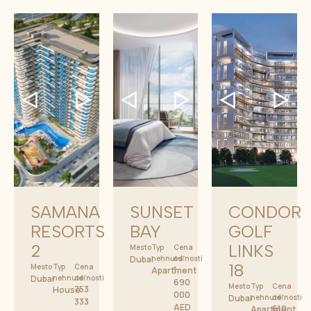
SAMANA
SUNSET
CONDOR
RESORTS
BAY
GOLF
2
LINKS
Mesto
Typ
Cena
Dubai
nehnuteľnosti
od
18
Mesto
Typ
Cena
1
Apartment
Dubai
nehnuteľnosti
od
690
Mesto
Typ
Cena
753
House
000
Dubai
nehnuteľnosti
od
333
AED
610
Apartment