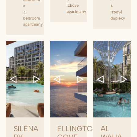
izbové
a
4
apartmány
3-
izbové
bedroom
duplexy
apartmány
SILENA
ELLINGTON
AL