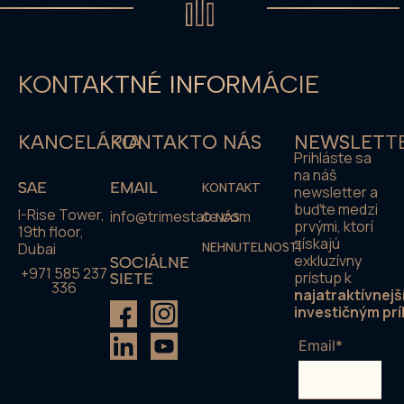
KONTAKTNÉ INFORMÁCIE
KANCELÁRIA
KONTAKT
O NÁS
NEWSLETT
Prihláste sa
na náš
SAE
EMAIL
KONTAKT
newsletter a
buďte medzi
I-Rise Tower,
info@trimestate.com
O NÁS
prvými, ktorí
19th floor,
získajú
Dubai
NEHNUTELNOSTI
exkluzívny
SOCIÁLNE
+971 585 237
prístup k
SIETE
336
najatraktívnejš
investičným prí
Email*