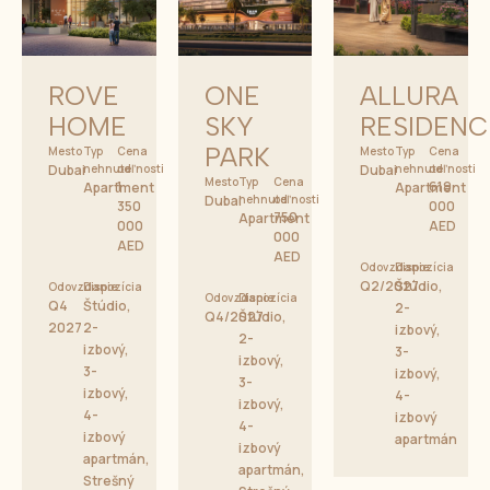
ROVE
ONE
ALLURA
HOME
SKY
RESIDENC
PARK
Mesto
Typ
Cena
Mesto
Typ
Cena
Dubai
nehnuteľnosti
od
Dubai
nehnuteľnosti
od
Mesto
Typ
Cena
1
619
Apartment
Apartment
Dubai
nehnuteľnosti
od
350
000
750
Apartment
000
AED
000
AED
AED
Odovzdanie
Dispozícia
Q2/2027
Štúdio,
Odovzdanie
Dispozícia
Odovzdanie
Dispozícia
Q4
Štúdio,
2-
Q4/2027
Štúdio,
2027
2-
izbový,
2-
izbový,
3-
izbový,
3-
izbový,
3-
izbový,
4-
izbový,
4-
izbový
4-
izbový
apartmán
izbový
apartmán,
apartmán,
Strešný