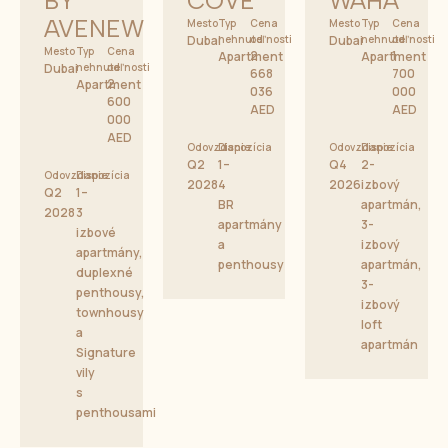
BY
COVE
WAHA
AVENEW
Mesto
Typ
Cena
Mesto
Typ
Cena
Dubai
nehnuteľnosti
od
Dubai
nehnuteľnosti
od
Mesto
Typ
Cena
2
1
Apartment
Apartment
Dubai
nehnuteľnosti
od
668
700
2
Apartment
036
000
600
AED
AED
000
AED
Odovzdanie
Dispozícia
Odovzdanie
Dispozícia
Q2
1–
Q4
2-
Odovzdanie
Dispozícia
2028
4
2026
izbový
Q2
1–
BR
apartmán,
2028
3
apartmány
3-
izbové
a
izbový
apartmány,
penthousy
apartmán,
duplexné
3-
penthousy,
izbový
townhousy
loft
a
apartmán
Signature
vily
s
penthousami