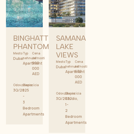
BINGHATTI
SAMANA
PHANTOM
LAKE
VIEWS
Mesto
Typ
Cena
Dubai
nehnuteľnosti
od
Mesto
Typ
Cena
999
Apartment
Dubai
nehnuteľnosti
od
000
639
Apartment
AED
000
AED
Odovzdanie
Dispozícia
3Q/2025
1
Odovzdanie
Dispozícia
-
3Q/2027
Studio,
3
1-
Bedroom
2
Apartments
Bedroom
Apartments