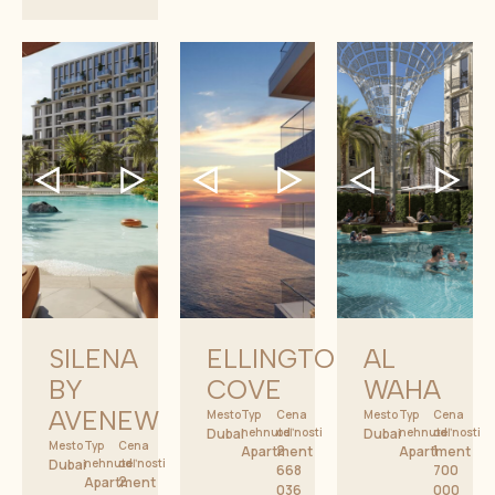
SILENA
ELLINGTON
AL
BY
COVE
WAHA
AVENEW
Mesto
Typ
Cena
Mesto
Typ
Cena
Dubai
nehnuteľnosti
od
Dubai
nehnuteľnosti
od
Mesto
Typ
Cena
2
1
Apartment
Apartment
Dubai
nehnuteľnosti
od
668
700
2
Apartment
036
000