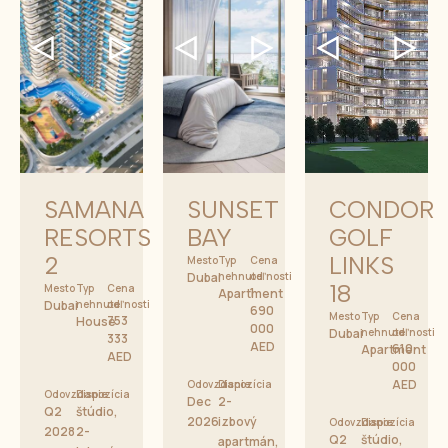
SAMANA
SUNSET
CONDOR
RESORTS
BAY
GOLF
2
LINKS
Mesto
Typ
Cena
Dubai
nehnuteľnosti
od
18
Mesto
Typ
Cena
1
Apartment
Dubai
nehnuteľnosti
od
690
Mesto
Typ
Cena
753
House
000
Dubai
nehnuteľnosti
od
333
AED
610
Apartment
AED
000
AED
Odovzdanie
Dispozícia
Odovzdanie
Dispozícia
Dec
2-
Q2
štúdio,
2026
izbový
Odovzdanie
Dispozícia
2028
2-
Q2
štúdio,
apartmán,