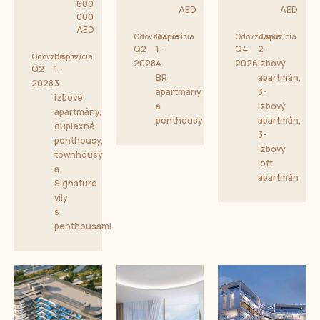
600
AED
AED
000
AED
Odovzdanie
Dispozícia
Odovzdanie
Dispozícia
Q2
1–
Q4
2-
Odovzdanie
Dispozícia
2028
4
2026
izbový
Q2
1–
BR
apartmán,
2028
3
apartmány
3-
izbové
a
izbový
apartmány,
penthousy
apartmán,
duplexné
3-
penthousy,
izbový
townhousy
loft
a
apartmán
Signature
vily
s
penthousami