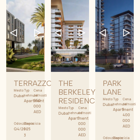
TERRAZZO
THE
PARK
BERKELEY
LANE
Mesto
Typ
Cena
Dubai
nehnuteľnosti
od
RESIDENCES
Mesto
Typ
Cena
950
Apartment
Dubai
nehnuteľnosti
od
000
Mesto
Typ
Cena
1
Apartment
AED
Dubai
nehnuteľnosti
od
400
1
Apartment
000
000
Odovzdanie
Dispozícia
AED
Q4/2025
1-
000
AED
3
Odovzdanie
Dispozícia