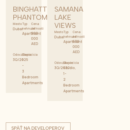
BINGHATTI
SAMANA
PHANTOM
LAKE
VIEWS
Mesto
Typ
Cena
Dubai
nehnuteľnosti
od
Mesto
Typ
Cena
999
Apartment
Dubai
nehnuteľnosti
od
000
639
Apartment
AED
000
AED
Odovzdanie
Dispozícia
3Q/2025
1
Odovzdanie
Dispozícia
-
3Q/2027
Studio,
3
1-
Bedroom
2
Apartments
Bedroom
Apartments
SPÄŤ NA DEVELOPEROV