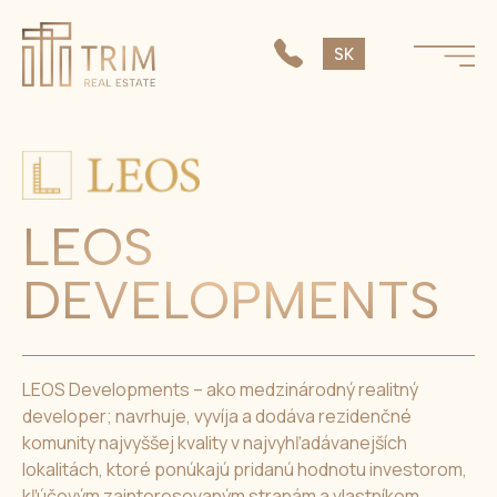
EN
SK
CS
LEOS
DEVELOPMENTS
LEOS Developments – ako medzinárodný realitný
developer; navrhuje, vyvíja a dodáva rezidenčné
komunity najvyššej kvality v najvyhľadávanejších
lokalitách, ktoré ponúkajú pridanú hodnotu investorom,
kľúčovým zainteresovaným stranám a vlastníkom