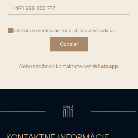
Súhlasím so spracovaním mojich osobných údajov.
Odoslať
Alebo nás ihneď kontaktujte cez
Whatsapp.
KONTAKTNÉ INFORMÁCIE