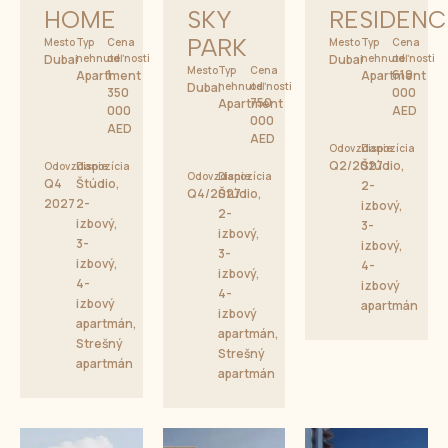
HOME
SKY
RESIDENC
PARK
Mesto
Typ
Cena
Mesto
Typ
Cena
Dubai
nehnuteľnosti
od
Dubai
nehnuteľnosti
od
Mesto
Typ
Cena
1
619
Apartment
Apartment
Dubai
nehnuteľnosti
od
350
000
750
Apartment
000
AED
000
AED
AED
Odovzdanie
Dispozícia
Q2/2027
Štúdio,
Odovzdanie
Dispozícia
Odovzdanie
Dispozícia
Q4
Štúdio,
2-
Q4/2027
Štúdio,
2027
2-
izbový,
2-
izbový,
3-
izbový,
3-
izbový,
3-
izbový,
4-
izbový,
4-
izbový
4-
izbový
apartmán
izbový
apartmán,
apartmán,
Strešný
Strešný
apartmán
apartmán