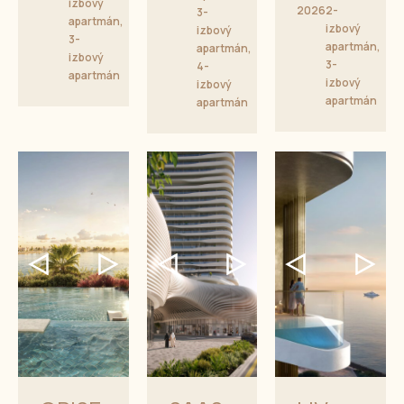
izbový
2026
2-
3-
apartmán,
izbový
izbový
3-
apartmán,
apartmán,
izbový
3-
4-
apartmán
izbový
izbový
apartmán
apartmán