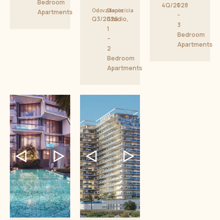
Bedroom
4Q/2028
1
Odovzdanie
Dispozícia
Apartments
-
Q3/2026
Studio,
3
1
Bedroom
–
Apartments
2
Bedroom
Apartments