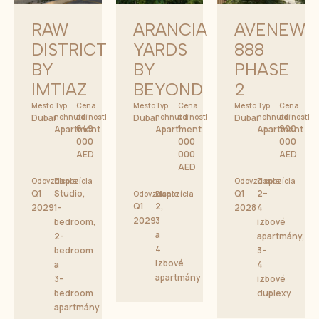
RAW
ARANCIA
AVENEW
DISTRICT
YARDS
888
BY
BY
PHASE
IMTIAZ
BEYOND
2
Mesto
Typ
Cena
Mesto
Typ
Cena
Mesto
Typ
Cena
Dubai
nehnuteľnosti
od
Dubai
nehnuteľnosti
od
Dubai
nehnuteľnosti
od
649
1
900
Apartment
Apartment
Apartment
000
000
000
AED
000
AED
AED
Odovzdanie
Dispozícia
Odovzdanie
Dispozícia
Q1
Studio,
Q1
2–
Odovzdanie
Dispozícia
Q1
2,
2029
1-
2028
4
2029
3
bedroom,
izbové
a
2-
apartmány,
4
bedroom
3–
izbové
a
4
apartmány
3-
izbové
bedroom
duplexy
apartmány