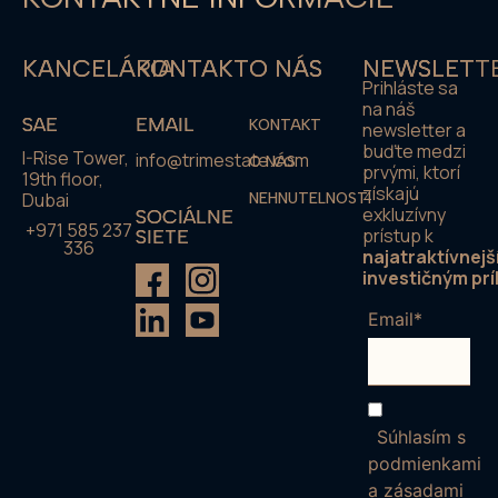
KANCELÁRIA
KONTAKT
O NÁS
NEWSLETT
Prihláste sa
na náš
SAE
EMAIL
KONTAKT
newsletter a
buďte medzi
I-Rise Tower,
info@trimestate.com
O NÁS
prvými, ktorí
19th floor,
získajú
Dubai
NEHNUTELNOSTI
exkluzívny
SOCIÁLNE
+971 585 237
prístup k
SIETE
336
najatraktívnejš
investičným prí
Email*
Súhlasím s
podmienkami
a zásadami