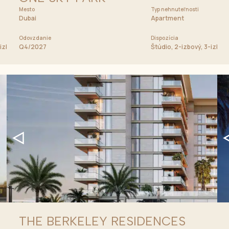
Mesto
Cena od
Typ nehnuteľnosti
1 350 000 AED
Dubai
Apartment
Odovzdanie
Dispozícia
-izbový, 4-izbový apartmán, Strešný apartmán
Q4/2027
Štúdio, 2-izbový, 3-izbov
THE BERKELEY RESIDENCES