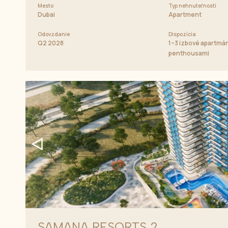
Mesto
Typ nehnuteľnosti
Dubai
Apartment
Odovzdanie
Dispozícia
Q2 2028
1–3 izbové apartmá
penthousami
SAMANA RESORTS 2