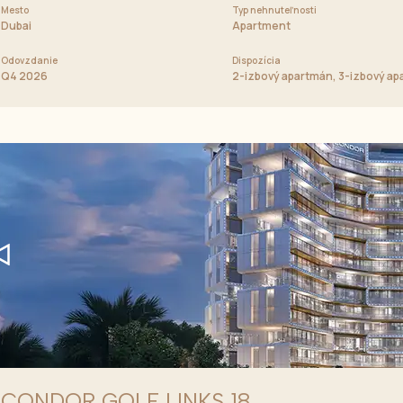
Mesto
Cena od
Typ nehnuteľnosti
2 668 036 AED
Dubai
Apartment
Odovzdanie
Dispozícia
housy
Q4 2026
2-izbový apartmán, 3-izbový ap
CONDOR GOLF LINKS 18