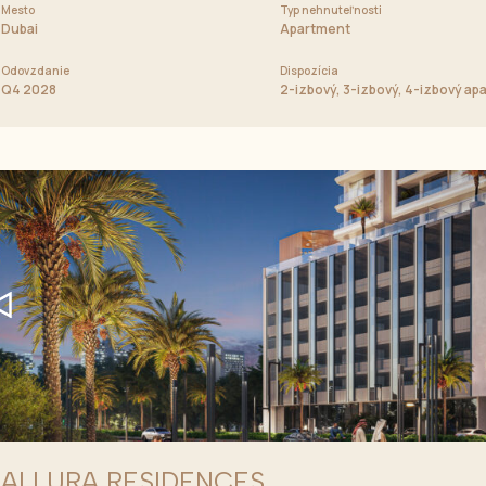
Mesto
Cena od
Typ nehnuteľnosti
850 000 AED
Dubai
Apartment
Odovzdanie
Dispozícia
ý, 4-izbový apartmán, Skyvily
Q4 2028
2-izbový, 3-izbový, 4-izbový ap
ALLURA RESIDENCES