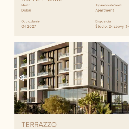
Mesto
Typ nehnuteľnosti
Dubai
Apartment
Odovzdanie
Dispozícia
Q4 2027
Štúdio, 2-izbový, 3
TERRAZZO