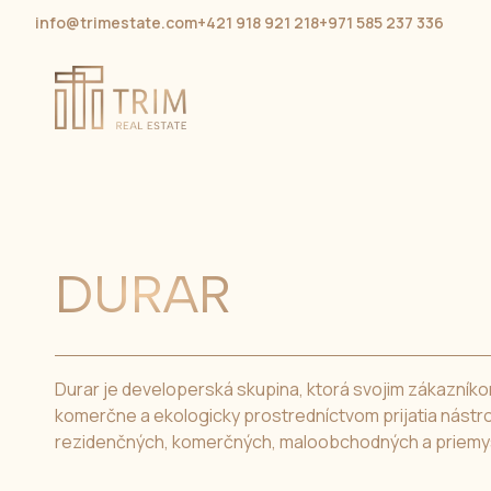
info@trimestate.com
+421 918 921 218
+971 585 237 336
DURAR
Durar je developerská skupina, ktorá svojim zákazník
komerčne a ekologicky prostredníctvom prijatia nástro
rezidenčných, komerčných, maloobchodných a priemys