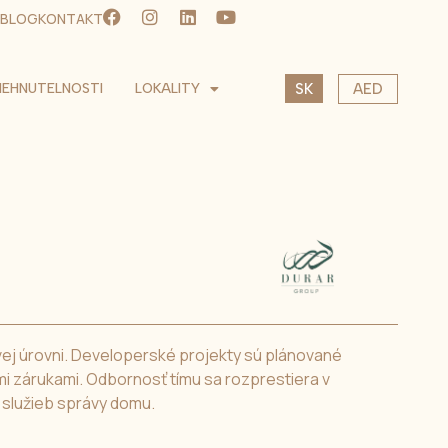
BLOG
KONTAKT
EN
NEHNUTELNOSTI
LOKALITY
AED
SK
CS
USD
EUR
CZK
vej úrovni. Developerské projekty sú plánované
mi zárukami. Odbornosť tímu sa rozprestiera v
služieb správy domu.