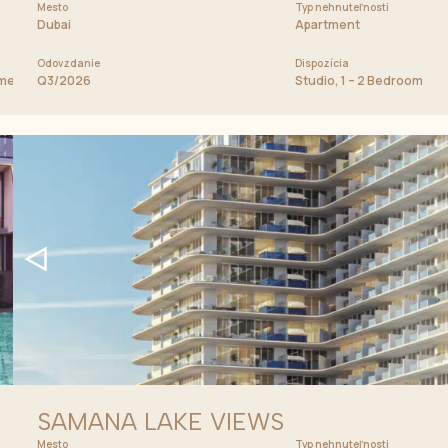
Mesto
Cena od
Typ nehnuteľnosti
950 000 AED
Dubai
Apartment
Odovzdanie
Dispozícia
tments
Q3/2026
Studio, 1 – 2 Bedroom Ap
SAMANA LAKE VIEWS
Mesto
Cena od
Typ nehnuteľnosti