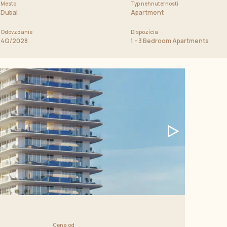
Mesto
Cena od
Typ nehnuteľnosti
1 000 000 AED
Dubai
Apartment
Odovzdanie
Dispozícia
artments
4Q/2028
1 - 3 Bedroom Apartments
Cena od