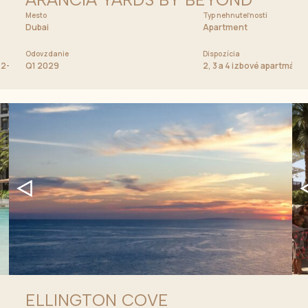
Mesto
Cena od
Typ nehnuteľnosti
649 000 AED
Dubai
Apartment
Odovzdanie
Dispozícia
, 2-bedroom a 3-bedroom apartmány
Q1 2029
2, 3 a 4 izbové apartmány
ELLINGTON COVE