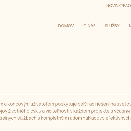
NOVINKY
FAQ
DOMOV
O NÁS
SLUŽBY
om a koncovým užívateľom poskytuje celý rad riešení na sveto
jov životného cyklu a viditeľnosti v každom projekte s včasný
elných službách s kompletným radom nákladovo efektívnych 