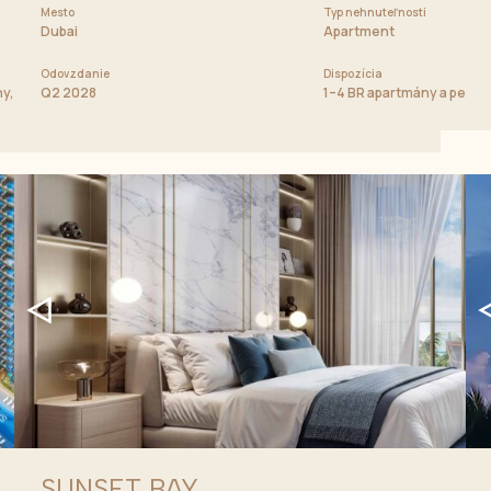
Mesto
Cena od
Typ nehnuteľnosti
2 600 000 AED
Dubai
Apartment
Odovzdanie
Dispozícia
ny, duplexné penthousy, townhousy a Signature vily s
Q2 2028
1–4 BR apartmány a pent
SUNSET BAY