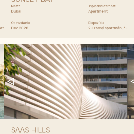
Mesto
Cena od
Typ nehnuteľnosti
753 333 AED
Dubai
Apartment
Odovzdanie
Dispozícia
partmán, 3-izbový apartmán
Dec 2026
2-izbový apartmán, 3-izb
SAAS HILLS