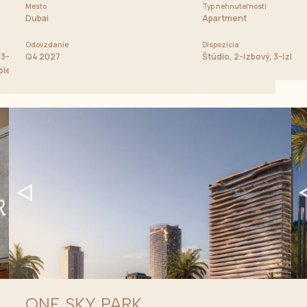
Mesto
Cena od
Typ nehnuteľnosti
1 900 000 AED
Dubai
Apartment
Odovzdanie
Dispozícia
3-izbový apartmán, 4-izbový apartmán, 2-spálňový chalet, 3-
Q4 2027
Štúdio, 2-izbový, 3-izbov
uplexy, Penthouse
ONE SKY PARK