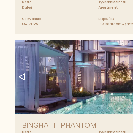
Mesto
Typ nehnuteľnosti
Dubai
Apartment
Odovzdanie
Dispozícia
Q4/2025
1- 3 Bedroom Apar
BINGHATTI PHANTOM
Mesto
Typ nehnuteľnosti