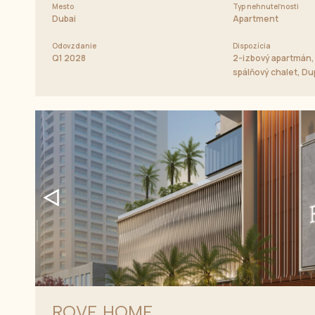
Mesto
Typ nehnuteľnosti
Dubai
Apartment
Odovzdanie
Dispozícia
Q1 2028
2-izbový apartmán, 
spálňový chalet, D
ROVE HOME