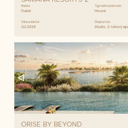
Mesto
Typ nehnuteľnosti
Dubai
House
Odovzdanie
Dispozícia
Q2 2028
štúdio, 2-izbový a
ORISE BY BEYOND