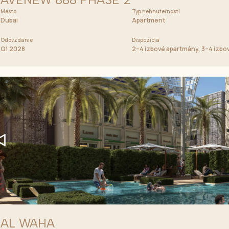
Mesto
Cena od
Typ nehnuteľnosti
1 000 000 AED
Dubai
Apartment
Odovzdanie
Dispozícia
Q1 2028
2–4 izbové apartmány, 3–4 izbo
AL WAHA