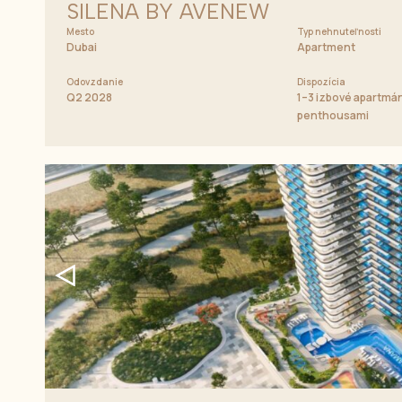
SILENA BY AVENEW
Mesto
Typ nehnuteľnosti
Dubai
Apartment
Odovzdanie
Dispozícia
Q2 2028
1–3 izbové apartmá
penthousami