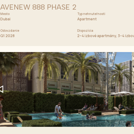
AVENEW 888 PHASE 2
Mesto
Cena od
Typ nehnuteľnosti
1 000 000 AED
Dubai
Apartment
Odovzdanie
Dispozícia
Q1 2028
2–4 izbové apartmány, 3–4 izbo