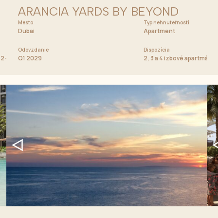
ARANCIA YARDS BY BEYOND
Mesto
Cena od
Typ nehnuteľnosti
649 000 AED
Dubai
Apartment
Odovzdanie
Dispozícia
, 2-bedroom a 3-bedroom apartmány
Q1 2029
2, 3 a 4 izbové apartmány