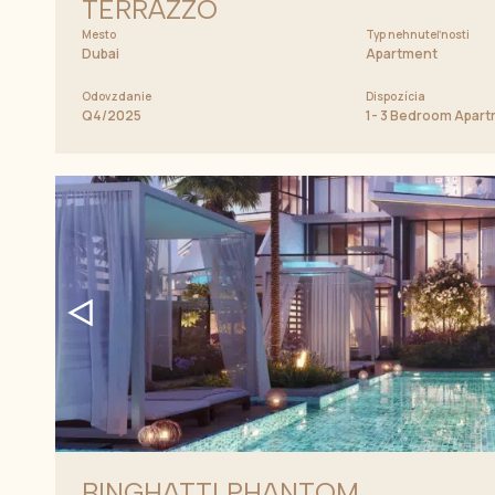
TERRAZZO
Mesto
Typ nehnuteľnosti
Dubai
Apartment
Odovzdanie
Dispozícia
Q4/2025
1- 3 Bedroom Apar
BINGHATTI PHANTOM