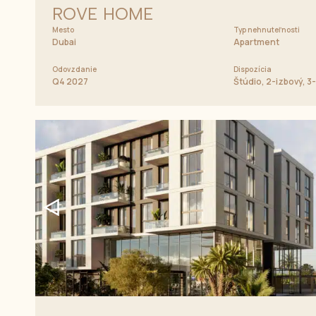
ROVE HOME
Mesto
Typ nehnuteľnosti
Dubai
Apartment
Odovzdanie
Dispozícia
Q4 2027
Štúdio, 2-izbový, 3