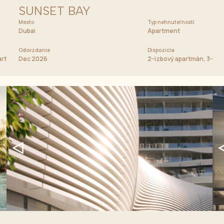
SUNSET BAY
Mesto
Cena od
Typ nehnuteľnosti
753 333 AED
Dubai
Apartment
Odovzdanie
Dispozícia
partmán, 3-izbový apartmán
Dec 2026
2-izbový apartmán, 3-izb