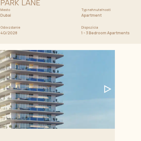
PARK LANE
Mesto
Cena od
Typ nehnuteľnosti
1 000 000 AED
Dubai
Apartment
Odovzdanie
Dispozícia
artments
4Q/2028
1 - 3 Bedroom Apartments