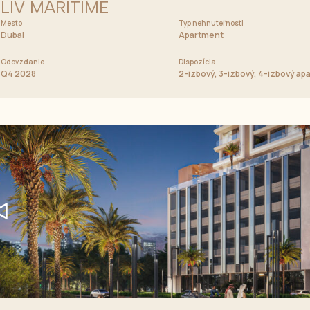
LIV MARITIME
Mesto
Cena od
Typ nehnuteľnosti
850 000 AED
Dubai
Apartment
Odovzdanie
Dispozícia
ý, 4-izbový apartmán, Skyvily
Q4 2028
2-izbový, 3-izbový, 4-izbový ap