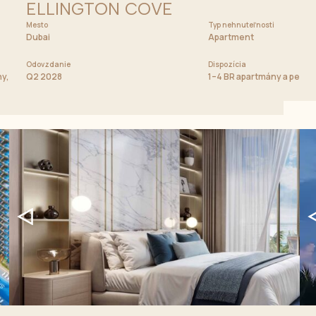
ELLINGTON COVE
Mesto
Cena od
Typ nehnuteľnosti
2 600 000 AED
Dubai
Apartment
Odovzdanie
Dispozícia
ny, duplexné penthousy, townhousy a Signature vily s
Q2 2028
1–4 BR apartmány a pent