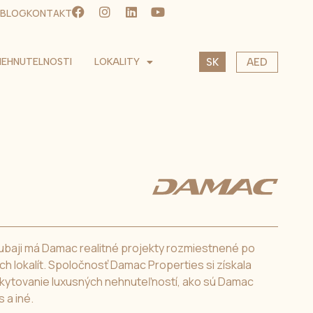
BLOG
KONTAKT
EN
NEHNUTELNOSTI
LOKALITY
AED
SK
CS
USD
EUR
CZK
Dubaji má Damac realitné projekty rozmiestnené po
ch lokalít. Spoločnosť Damac Properties si získala
skytovanie luxusných nehnuteľností, ako sú Damac
 a iné.