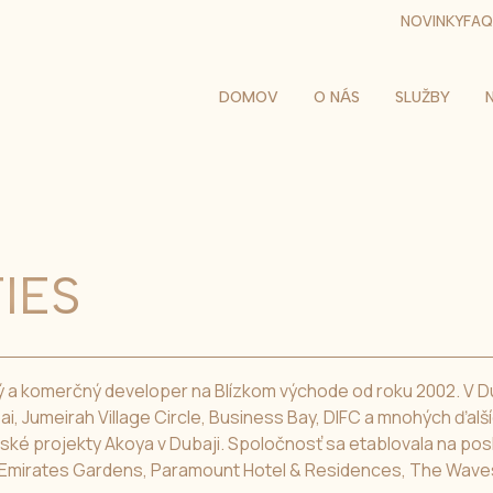
NOVINKY
FAQ
DOMOV
O NÁS
SLUŽBY
IES
ný a komerčný developer na Blízkom východe od roku 2002. V 
, Jumeirah Village Circle, Business Bay, DIFC a mnohých ďalší
ské projekty Akoya v Dubaji. Spoločnosť sa etablovala na po
y, Emirates Gardens, Paramount Hotel & Residences, The Waves