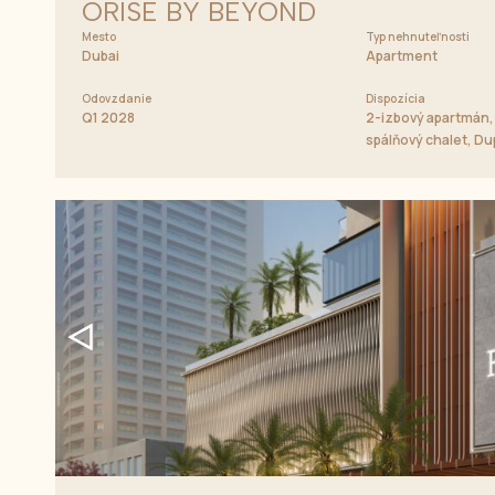
ORISE BY BEYOND
Mesto
Typ nehnuteľnosti
Dubai
Apartment
Odovzdanie
Dispozícia
Q1 2028
2-izbový apartmán, 
spálňový chalet, D