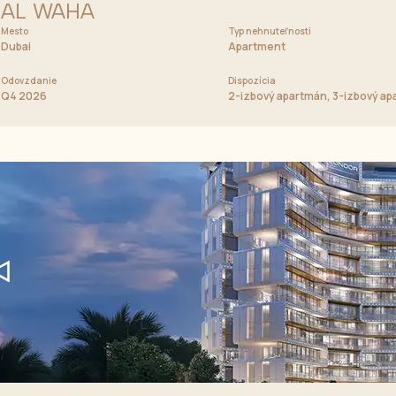
AL WAHA
Mesto
Cena od
Typ nehnuteľnosti
2 668 036 AED
Dubai
Apartment
Odovzdanie
Dispozícia
housy
Q4 2026
2-izbový apartmán, 3-izbový ap