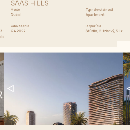
SAAS HILLS
Mesto
Cena od
Typ nehnuteľnosti
1 900 000 AED
Dubai
Apartment
Odovzdanie
Dispozícia
3-izbový apartmán, 4-izbový apartmán, 2-spálňový chalet, 3-
Q4 2027
Štúdio, 2-izbový, 3-izbov
uplexy, Penthouse