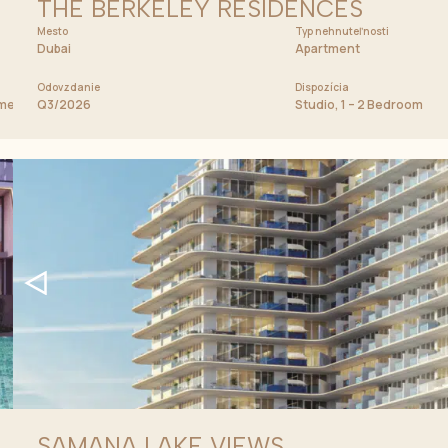
THE BERKELEY RESIDENCES
Mesto
Cena od
Typ nehnuteľnosti
950 000 AED
Dubai
Apartment
Odovzdanie
Dispozícia
tments
Q3/2026
Studio, 1 – 2 Bedroom Ap
SAMANA LAKE VIEWS