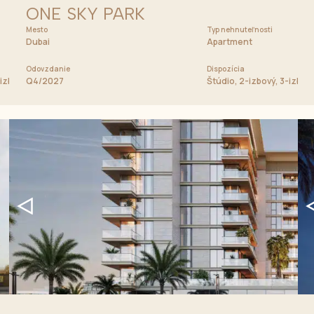
ONE SKY PARK
Mesto
Cena od
Typ nehnuteľnosti
1 350 000 AED
Dubai
Apartment
Odovzdanie
Dispozícia
-izbový, 4-izbový apartmán, Strešný apartmán
Q4/2027
Štúdio, 2-izbový, 3-izbov