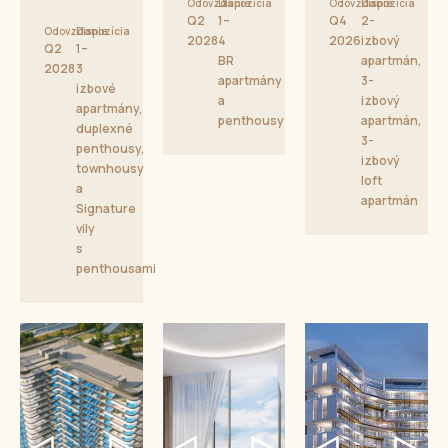
Odovzdanie
Dispozícia
Odovzdanie
Dispozícia
Q2
1–
Q4
2-
Odovzdanie
Dispozícia
2028
4
2026
izbový
Q2
1–
BR
apartmán,
2028
3
apartmány
3-
izbové
a
izbový
apartmány,
penthousy
apartmán,
duplexné
3-
penthousy,
izbový
townhousy
loft
a
apartmán
Signature
vily
s
penthousami