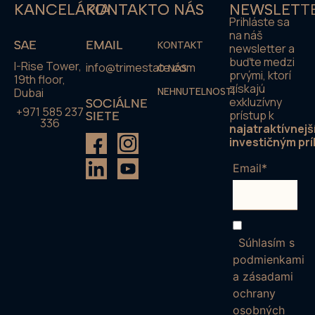
KANCELÁRIA
KONTAKT
O NÁS
NEWSLETT
Prihláste sa
na náš
SAE
EMAIL
KONTAKT
newsletter a
buďte medzi
I-Rise Tower,
info@trimestate.com
O NÁS
prvými, ktorí
19th floor,
získajú
Dubai
NEHNUTELNOSTI
exkluzívny
SOCIÁLNE
+971 585 237
prístup k
SIETE
336
najatraktívnejš
investičným prí
Email*
Súhlasím s
podmienkami
a zásadami
ochrany
osobných