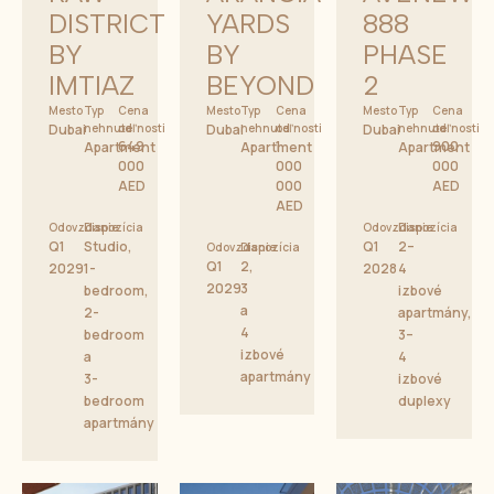
DISTRICT
YARDS
888
BY
BY
PHASE
IMTIAZ
BEYOND
2
Mesto
Typ
Cena
Mesto
Typ
Cena
Mesto
Typ
Cena
Dubai
nehnuteľnosti
od
Dubai
nehnuteľnosti
od
Dubai
nehnuteľnosti
od
649
1
900
Apartment
Apartment
Apartment
000
000
000
AED
000
AED
AED
Odovzdanie
Dispozícia
Odovzdanie
Dispozícia
Q1
Studio,
Q1
2–
Odovzdanie
Dispozícia
Q1
2,
2029
1-
2028
4
2029
3
bedroom,
izbové
a
2-
apartmány,
4
bedroom
3–
izbové
a
4
apartmány
3-
izbové
bedroom
duplexy
apartmány