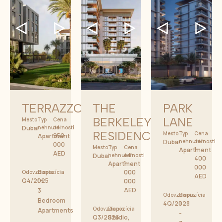
TERRAZZO
THE
PARK
BERKELEY
LANE
Mesto
Typ
Cena
Dubai
nehnuteľnosti
od
RESIDENCES
Mesto
Typ
Cena
950
Apartment
Dubai
nehnuteľnosti
od
000
Mesto
Typ
Cena
1
Apartment
AED
Dubai
nehnuteľnosti
od
400
1
Apartment
000
000
Odovzdanie
Dispozícia
AED
Q4/2025
1-
000
AED
3
Odovzdanie
Dispozícia
Bedroom
4Q/2028
1
Odovzdanie
Dispozícia
Apartments
-
Q3/2026
Studio,