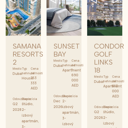
SAMANA
SUNSET
CONDOR
RESORTS
BAY
GOLF
2
LINKS
Mesto
Typ
Cena
Dubai
nehnuteľnosti
od
18
Mesto
Typ
Cena
1
Apartment
Dubai
nehnuteľnosti
od
690
Mesto
Typ
Cena
753
House
000
Dubai
nehnuteľnosti
od
333
AED
610
Apartment
AED
000
AED
Odovzdanie
Dispozícia
Odovzdanie
Dispozícia
Dec
2-
Q2
štúdio,
2026
izbový
Odovzdanie
Dispozícia
2028
2-
Q2
štúdio,
apartmán,
izbový
2026
2-
3-
apartmán,
izbový
izbový
3-