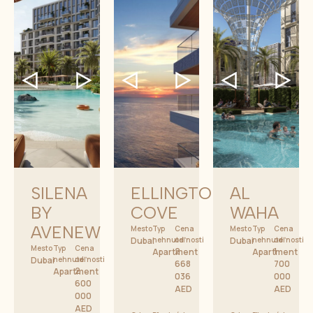
SILENA
ELLINGTON
AL
BY
COVE
WAHA
AVENEW
Mesto
Typ
Cena
Mesto
Typ
Cena
Dubai
nehnuteľnosti
od
Dubai
nehnuteľnosti
od
Mesto
Typ
Cena
2
1
Apartment
Apartment
Dubai
nehnuteľnosti
od
668
700
2
Apartment
036
000
600
AED
AED
000
AED