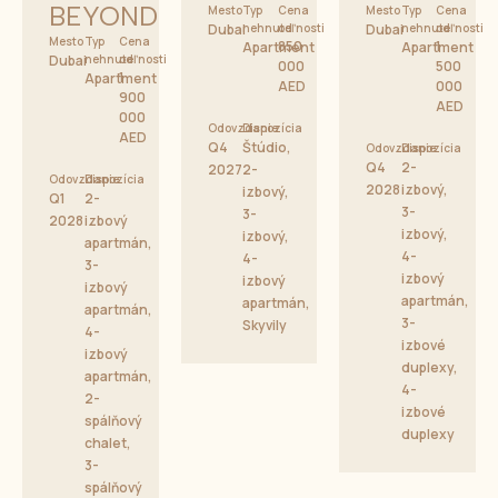
BEYOND
Mesto
Typ
Cena
Mesto
Typ
Cena
Dubai
nehnuteľnosti
od
Dubai
nehnuteľnosti
od
Mesto
Typ
Cena
850
1
Apartment
Apartment
Dubai
nehnuteľnosti
od
000
500
1
Apartment
AED
000
900
AED
000
Odovzdanie
Dispozícia
AED
Q4
Štúdio,
Odovzdanie
Dispozícia
Q4
2-
2027
2-
Odovzdanie
Dispozícia
2028
izbový,
izbový,
Q1
2-
3-
3-
2028
izbový
izbový,
izbový,
apartmán,
4-
4-
3-
izbový
izbový
izbový
apartmán,
apartmán,
apartmán,
3-
Skyvily
4-
izbové
izbový
duplexy,
apartmán,
4-
2-
izbové
spálňový
duplexy
chalet,
3-
spálňový