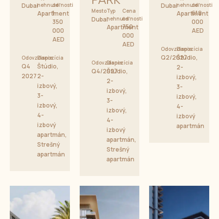
Dubai
nehnuteľnosti
od
Dubai
nehnuteľnosti
od
Mesto
Typ
Cena
1
619
Apartment
Apartment
Dubai
nehnuteľnosti
od
350
000
750
Apartment
000
AED
000
AED
AED
Odovzdanie
Dispozícia
Q2/2027
Štúdio,
Odovzdanie
Dispozícia
Odovzdanie
Dispozícia
Q4
Štúdio,
2-
Q4/2027
Štúdio,
2027
2-
izbový,
2-
izbový,
3-
izbový,
3-
izbový,
3-
izbový,
4-
izbový,
4-
izbový
4-
izbový
apartmán
izbový
apartmán,
apartmán,
Strešný
Strešný
apartmán
apartmán