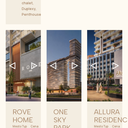
chalet,
Duplexy,
Penthouse
ROVE
ONE
ALLURA
HOME
SKY
RESIDENC
PARK
Mesto
Typ
Cena
Mesto
Typ
Cena