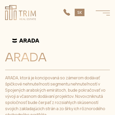
EN
SK
CS
ARADA
ARADA, ktorá je koncipovaná so zámerom dodávať
špičkové nehnuteľnosti segmentu nehnuteľností v
Spojených arabských emirátoch, bude pokračovať vo
vývoji a včasnom dodávaní projektov. Novovzniknutá
spoločnosť bude čerpať z rozsiahlych skúseností
svojich zakladajúcich strán a zo šírky ich rôznorodého
obchodného portfólia.