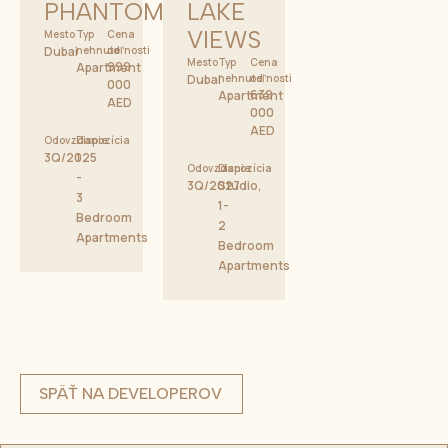
PHANTOM
LAKE
VIEWS
Mesto
Typ
Cena
Dubai
nehnuteľnosti
od
Mesto
Typ
Cena
999
Apartment
Dubai
nehnuteľnosti
od
000
639
Apartment
AED
000
AED
Odovzdanie
Dispozícia
3Q/2025
1
Odovzdanie
Dispozícia
-
3Q/2027
Studio,
3
1-
Bedroom
2
Apartments
Bedroom
Apartments
SPÄŤ NA DEVELOPEROV